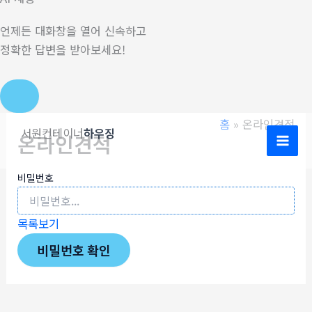
언제든 대화창을 열어 신속하고
정확한 답변을 받아보세요!
콘
홈
온라인견적
서원컨테이너
하우징
온라인견적
텐
츠
로
비밀번호
건
너
목록보기
뛰
비밀번호 확인
기