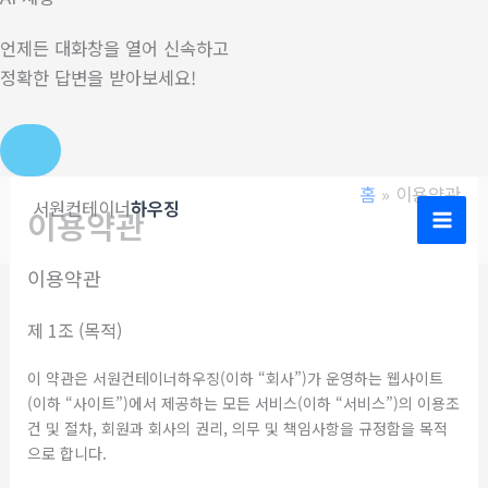
언제든 대화창을 열어 신속하고
정확한 답변을 받아보세요!
콘
홈
이용약관
서원컨테이너
하우징
이용약관
텐
츠
이용약관
로
건
제 1조 (목적)
너
뛰
이 약관은 서원컨테이너하우징(이하 “회사”)가 운영하는 웹사이트
기
(이하 “사이트”)에서 제공하는 모든 서비스(이하 “서비스”)의 이용조
건 및 절차, 회원과 회사의 권리, 의무 및 책임사항을 규정함을 목적
으로 합니다.