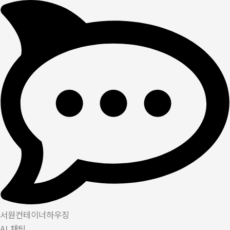
서원컨테이너하우징
AI 채팅